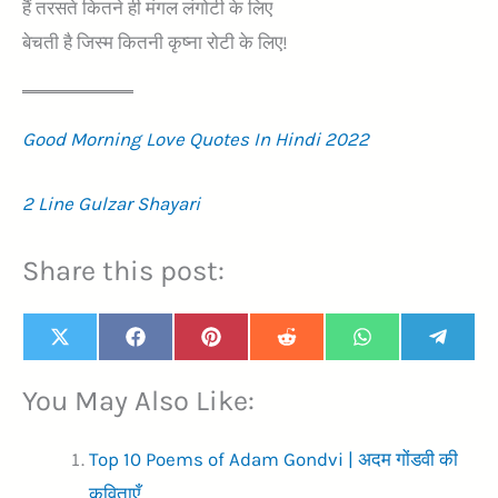
हैं तरसते कितने ही मंगल लंगोटी के लिए
बेचती है जिस्म कितनी कृष्ना रोटी के लिए!
Good Morning Love Quotes In Hindi 2022
2 Line Gulzar Shayari
Share this post:
Share
Share
Share
Share
Share
Share
X
F
P
R
W
T
on
on
on
on
on
on
(
a
i
e
h
e
T
c
n
d
a
l
You May Also Like:
w
e
t
d
t
e
i
b
e
i
s
g
t
o
r
t
A
r
t
o
e
p
a
Top 10 Poems of Adam Gondvi | अदम गोंडवी की
e
k
s
p
m
कविताएँ
r
t