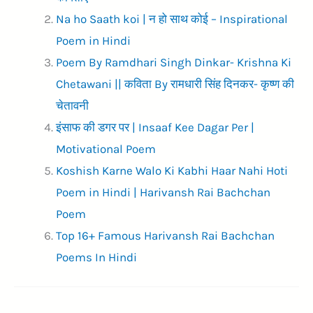
)
Na ho Saath koi | न हो साथ कोई – Inspirational
Poem in Hindi
Poem By Ramdhari Singh Dinkar- Krishna Ki
Chetawani || कविता By रामधारी सिंह दिनकर- कृष्ण की
चेतावनी
इंसाफ की डगर पर | Insaaf Kee Dagar Per |
Motivational Poem
Koshish Karne Walo Ki Kabhi Haar Nahi Hoti
Poem in Hindi | Harivansh Rai Bachchan
Poem
Top 16+ Famous Harivansh Rai Bachchan
Poems In Hindi