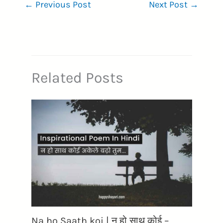
←
Previous Post
Next Post
→
Related Posts
Na ho Saath koi | न हो साथ कोई –